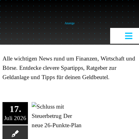
Skip
to
content
Anzeige
Tog
Nav
HOME
Alle wichtigen News rund um Finanzen, Wirtschaft und
THEME
Börse. Entdecke clevere Spartipps, Ratgeber zur
Geldanlage und Tipps für deinen Geldbeutel.
SUCH
NACH
BESTSE
17.
Juli 2026
FINANZ
SERVIC