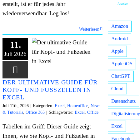
erstellt, ist er für jedes Jahr
Anzeige
wiederverwendbar. Leg los!
Amazon
Weiterlesen
Android
11.
Apple
Juli 2026
Apple iOS
ChatGPT
DER ULTIMATIVE GUIDE FÜR
Cloud
KOPF- UND FUSSZEILEN IN E
XCEL
Datenschutz
Juli 11th, 2026
|
Kategorien:
Excel
,
Homeoffice
,
News
& Tutorials
,
Office 365
|
Schlagwörter:
Excel
,
Office
Digitalisierun
Tabellen im Griff: Dieser Guide zeigt
Excel
Ihnen, wie Sie Kopf- und Fußzeilen in
Facebook