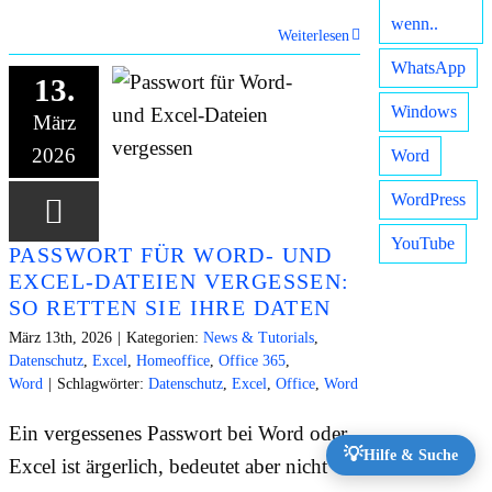
wenn..
Weiterlesen
WhatsApp
13.
Windows
März
2026
Word
WordPress
YouTube
PASSWORT FÜR WORD- UND
EXCEL-DATEIEN VERGESSEN:
SO RETTEN SIE IHRE DATEN
März 13th, 2026
|
Kategorien:
News & Tutorials
,
Datenschutz
,
Excel
,
Homeoffice
,
Office 365
,
Word
|
Schlagwörter:
Datenschutz
,
Excel
,
Office
,
Word
Ein vergessenes Passwort bei Word oder
💡
Hilfe & Suche
Excel ist ärgerlich, bedeutet aber nicht