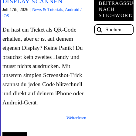
DISPLAY SCANNEN
BEITRAGSSU
NACH
Juli 17th, 2026
|
News & Tutorials
,
Android /
STICHWORT:
ONLIN
iOS
Suche
Du hast ein Ticket als QR-Code
HILFE
nach:
erhalten, aber er ist auf deinem
eigenen Display? Keine Panik! Du
brauchst kein zweites Handy und
musst nichts ausdrucken. Mit
unserem simplen Screenshot-Trick
scannst du jeden Code blitzschnell
und direkt auf deinem iPhone oder
Android-Gerät.
Weiterlesen