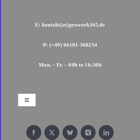
E: kontakt(at)prowork365.de
P: (+49) 04181-360254
Mon. – Fr. – 09h to 16:30h
Toggle
Navigation
Impressum
Datenschutz