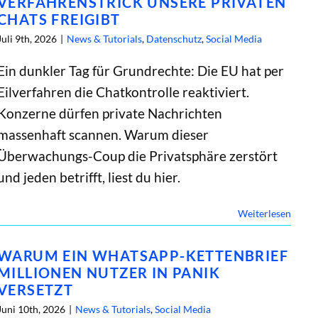
VERFAHRENSTRICK UNSERE PRIVATEN
CHATS FREIGIBT
Juli 9th, 2026
|
News & Tutorials
,
Datenschutz
,
Social Media
Ein dunkler Tag für Grundrechte: Die EU hat per
Eilverfahren die Chatkontrolle reaktiviert.
Konzerne dürfen private Nachrichten
massenhaft scannen. Warum dieser
Überwachungs-Coup die Privatsphäre zerstört
und jeden betrifft, liest du hier.
Weiterlesen
WARUM EIN WHATSAPP-KETTENBRIEF
MILLIONEN NUTZER IN PANIK
VERSETZT
Juni 10th, 2026
|
News & Tutorials
,
Social Media