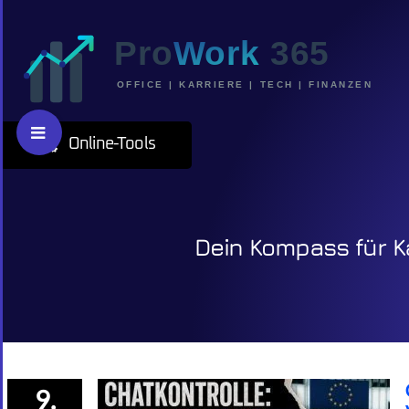
Skip
to
content
Toggle
Online-Tools
Sliding
Bar
Area
Dein Kompass für Ka
9.