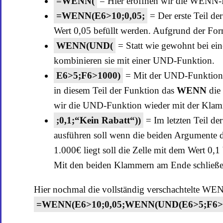
=WENN(
= Hier eröffnen wir die WENN-
=WENN(E6>10;0,05;
= Der erste Teil de
Wert 0,05 befüllt werden. Aufgrund der Form
WENN(UND(
= Statt wie gewohnt bei ei
kombinieren sie mit einer UND-Funktion.
E6>5;F6>1000)
= Mit der UND-Funktion le
in diesem Teil der Funktion das
WENN
die
wir die UND-Funktion wieder mit der Klam
;0,1;“Kein Rabatt“))
= Im letzten Teil d
ausführen soll wenn die beiden Argumente d
1.000€ liegt soll die Zelle mit dem Wert 0,
Mit den beiden Klammern am Ende schließen
Hier nochmal die vollständig verschachtelte W
=WENN(E6>10;0,05;WENN(UND(E6>5;F6>100