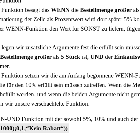
Funktion
r Funktion besagt das
WENN
die
Bestellmenge größer
al
atierung der Zelle als Prozentwert wird dort später 5% kor
ner WENN-Funktion den Wert für SONST zu liefern, fügen
gen wir zusätzliche Argumente fest die erfüllt sein müs
Bestellmenge
größer
als
5 Stück
ist,
UND
der
Einkaufsw
mer.
er Funktion setzen wir die am Anfang begonnene WENN-Funk
ie für den 10% erfüllt sein müssen zutreffen. Wenn die Me
1 befüllt werden, und wenn die beiden Argumente nicht geme
 wir unsere verschachtelte Funktion.
ENN-UND Funktion mit der sowohl 5%, 10% und auch der 
0);0,1;“Kein Rabatt“))