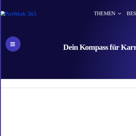
Skip
to
THEMEN
BES
content
Toggle
Dein Kompass für Karri
Sliding
Bar
Area