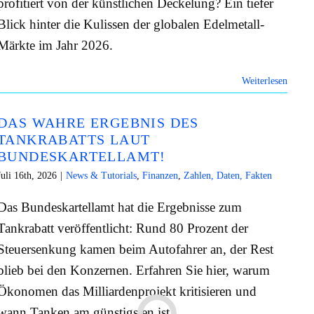
profitiert von der künstlichen Deckelung? Ein tiefer
Blick hinter die Kulissen der globalen Edelmetall-
Märkte im Jahr 2026.
Weiterlesen
DAS WAHRE ERGEBNIS DES
TANKRABATTS LAUT
BUNDESKARTELLAMT!
Juli 16th, 2026
|
News & Tutorials
,
Finanzen
,
Zahlen, Daten, Fakten
Das Bundeskartellamt hat die Ergebnisse zum
Tankrabatt veröffentlicht: Rund 80 Prozent der
Steuersenkung kamen beim Autofahrer an, der Rest
blieb bei den Konzernen. Erfahren Sie hier, warum
Ökonomen das Milliardenprojekt kritisieren und
wann Tanken am günstigsten ist.