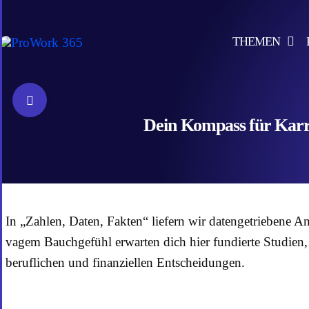
Skip
to
THEMEN
content
Toggle
Sliding
Dein Kompass für Karri
Bar
Area
In „Zahlen, Daten, Fakten“ liefern wir datengetriebene An
vagem Bauchgefühl erwarten dich hier fundierte Studien, 
beruflichen und finanziellen Entscheidungen.