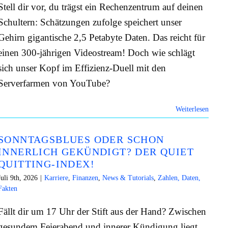
Stell dir vor, du trägst ein Rechenzentrum auf deinen
Schultern: Schätzungen zufolge speichert unser
Gehirn gigantische 2,5 Petabyte Daten. Das reicht für
einen 300-jährigen Videostream! Doch wie schlägt
sich unser Kopf im Effizienz-Duell mit den
Serverfarmen von YouTube?
Weiterlesen
SONNTAGSBLUES ODER SCHON
INNERLICH GEKÜNDIGT? DER QUIET
QUITTING-INDEX!
Juli 9th, 2026
|
Karriere
,
Finanzen
,
News & Tutorials
,
Zahlen, Daten,
Fakten
Fällt dir um 17 Uhr der Stift aus der Hand? Zwischen
gesundem Feierabend und innerer Kündigung liegt