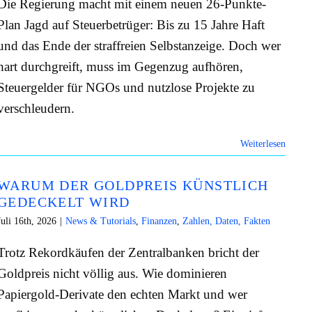
Die Regierung macht mit einem neuen 26-Punkte-
Plan Jagd auf Steuerbetrüger: Bis zu 15 Jahre Haft
und das Ende der straffreien Selbstanzeige. Doch wer
hart durchgreift, muss im Gegenzug aufhören,
Steuergelder für NGOs und nutzlose Projekte zu
verschleudern.
Weiterlesen
WARUM DER GOLDPREIS KÜNSTLICH
GEDECKELT WIRD
Juli 16th, 2026
|
News & Tutorials
,
Finanzen
,
Zahlen, Daten, Fakten
Trotz Rekordkäufen der Zentralbanken bricht der
Goldpreis nicht völlig aus. Wie dominieren
Papiergold-Derivate den echten Markt und wer