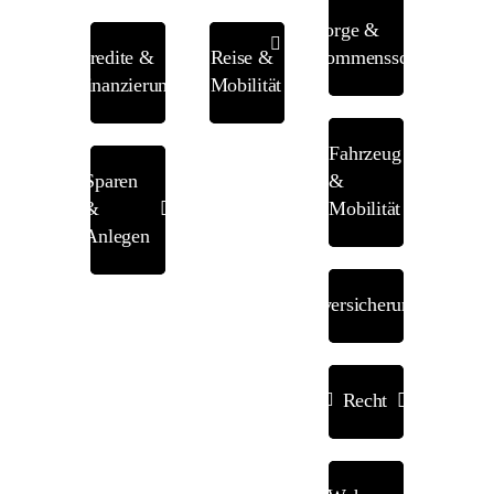
Vorsorge &
Kredite &
Reise &
Einkommensschutz
Finanzierung
Mobilität
Fahrzeug
Sparen
&
&
Mobilität
Anlegen
Tierversicherungen
Recht