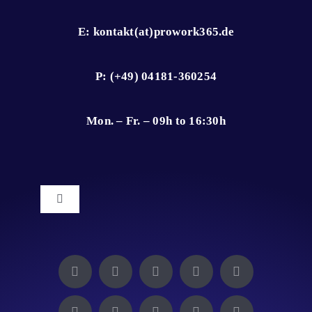
E: kontakt(at)prowork365.de
P: (+49) 04181-360254
Mon. – Fr. – 09h to 16:30h
Toggle
Navigation
Impressum
Datenschutz