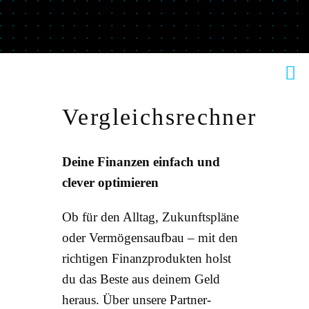
Skip
to
content
Tog
Nav
HOME
Vergleichsrechner
THEME
Deine Finanzen einfach und
SUCH
clever optimieren
NACH
Ob für den Alltag, Zukunftspläne
BESTSE
oder Vermögensaufbau – mit den
richtigen Finanzprodukten holst
FINAN
du das Beste aus deinem Geld
SERVI
heraus. Über unsere Partner-