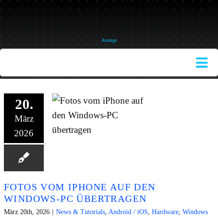
Skip
to
content
Anzeige
Tog
Nav
HOME
20.
THEME
März
2026
SUCH
NACH
BESTSE
FOTOS VOM IPHONE AUF DEN
FINANZ
WINDOWS-PC ÜBERTRAGEN
März 20th, 2026
|
News & Tutorials
,
Android / iOS
,
Hardware
,
Windows
SERVIC