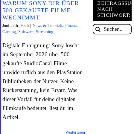
WARUM SONY DIR ÜBER
BEITRAGSSU
NACH
500 GEKAUFTE FILME
STICHWORT:
ONLIN
WEGNIMMT
Juni 27th, 2026
|
News & Tutorials
,
Finanzen
,
Suche
HILFE
Gaming
,
Software
,
Streaming
nach:
Digitale Enteignung: Sony löscht
im September 2026 über 500
gekaufte StudioCanal-Filme
unwiderruflich aus den PlayStation-
Bibliotheken der Nutzer. Keine
Rückerstattung, kein Ersatz. Was
dieser Vorfall für deine digitalen
Filmkäufe bedeutet, liest du im
Artikel.
Weiterlesen