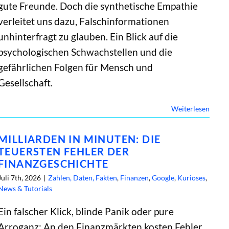
gute Freunde. Doch die synthetische Empathie
verleitet uns dazu, Falschinformationen
unhinterfragt zu glauben. Ein Blick auf die
psychologischen Schwachstellen und die
gefährlichen Folgen für Mensch und
Gesellschaft.
Weiterlesen
MILLIARDEN IN MINUTEN: DIE
TEUERSTEN FEHLER DER
FINANZGESCHICHTE
Juli 7th, 2026
|
Zahlen, Daten, Fakten
,
Finanzen
,
Google
,
Kurioses
,
News & Tutorials
Ein falscher Klick, blinde Panik oder pure
Arroganz: An den Finanzmärkten kosten Fehler