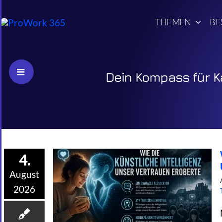
Skip
to
THEMEN
BE
content
Toggle
Dein Kompass für Ka
Sliding
Bar
Area
4.
August
2026