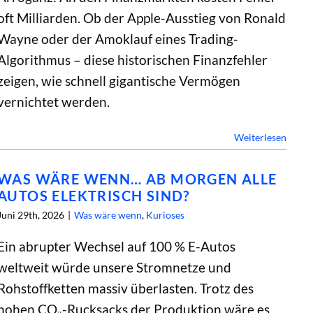
oft Milliarden. Ob der Apple-Ausstieg von Ronald
Wayne oder der Amoklauf eines Trading-
Algorithmus – diese historischen Finanzfehler
zeigen, wie schnell gigantische Vermögen
vernichtet werden.
Weiterlesen
WAS WÄRE WENN… AB MORGEN ALLE
AUTOS ELEKTRISCH SIND?
Juni 29th, 2026
|
Was wäre wenn
,
Kurioses
Ein abrupter Wechsel auf 100 % E-Autos
weltweit würde unsere Stromnetze und
Rohstoffketten massiv überlasten. Trotz des
hohen CO₂-Rucksacks der Produktion wäre es