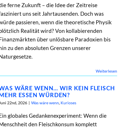
die ferne Zukunft – die Idee der Zeitreise
fasziniert uns seit Jahrtausenden. Doch was
würde passieren, wenn die theoretische Physik
plötzlich Realität wird? Von kollabierenden
Finanzmärkten über unlösbare Paradoxien bis
hin zu den absoluten Grenzen unserer
Naturgesetze.
Weiterlesen
WAS WÄRE WENN… WIR KEIN FLEISCH
MEHR ESSEN WÜRDEN?
Juni 22nd, 2026
|
Was wäre wenn
,
Kurioses
Ein globales Gedankenexperiment: Wenn die
Menschheit den Fleischkonsum komplett