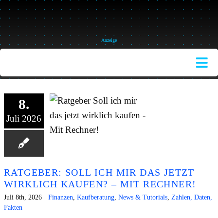
Skip
to
content
Anzeige
Tog
Nav
HOME
8.
THEME
Juli 2026
SUCH
NACH
BESTSE
RATGEBER: SOLL ICH MIR DAS JETZT
WIRKLICH KAUFEN? – MIT RECHNER!
FINANZ
Juli 8th, 2026
|
Finanzen
,
Kaufberatung
,
News & Tutorials
,
Zahlen, Daten,
Fakten
SERVIC