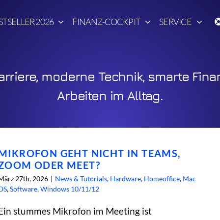
STSELLER 2026
FINANZ-COCKPIT
SERVICE
rriere, moderne Technik, smarte Fina
Arbeiten im Alltag.
MIKROFON GEHT NICHT IN TEAMS,
ZOOM ODER MEET?
März 27th, 2026
|
News & Tutorials
,
Hardware
,
Homeoffice
,
Mac
OS
,
Software
,
Windows 10/11/12
Ein stummes Mikrofon im Meeting ist