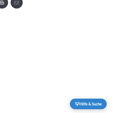
 FINANZEN
💡
Hilfe & Suche