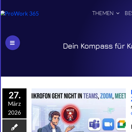
Skip
to
THEMEN
BE
content
Toggle
Dein Kompass für Ka
Sliding
Bar
Area
27.
März
2026