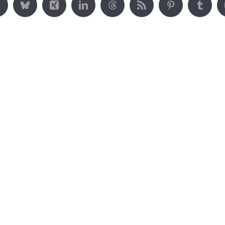
ght 2015 – 2026 | ProWork 365 – OFFICE | KARRIERE | TECH |
Impressum
Datenschutz