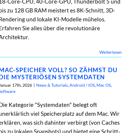
18-Core-CPU, 40-Core-GPU, Thunderbolt 5 und
bis zu 128 GB RAM meistert es 8K-Schnitt, 3D-
Rendering und lokale KI-Modelle mühelos.
Erfahren Sie alles über die revolutionäre
Architektur.
Weiterlesen
MAC-SPEICHER VOLL? SO ZÄHMST DU
DIE MYSTERIÖSEN SYSTEMDATEN
Januar 17th, 2026
|
News & Tutorials
,
Android / iOS
,
Mac OS
,
Software
Die Kategorie "Systemdaten" belegt oft
unerklärlich viel Speicherplatz auf dem Mac. Wir
erklären, was sich dahinter verbirgt (von Caches
bis zu lokalen Snapshots) und bietet eine Schritt-