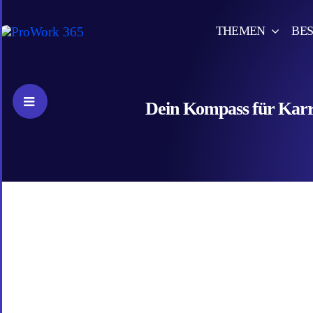
Skip
to
THEMEN
BES
content
Toggle
Dein Kompass für Karri
Sliding
Bar
Area