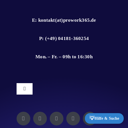
E: kontakt(at)prowork365.de
P: (+49) 04181-360254
Mon. – Fr. – 09h to 16:30h
Toggle
Navigation
Impressum
💡
Hilfe & Suche
Datenschutz