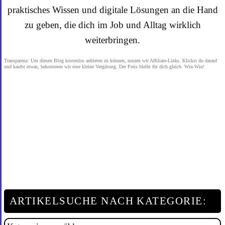
praktisches Wissen und digitale Lösungen an die Hand
zu geben, die dich im Job und Alltag wirklich
weiterbringen.
Transparenz: Um diesen Blog kostenlos anbieten zu können, nutzen wir Affiliate-Links. Klickst du darauf
und kaufst etwas, bekommen wir eine kleine Vergütung. Der Preis bleibt für dich gleich. Win-Win!
ARTIKELSUCHE NACH KATEGORIE:
Artikelsuche