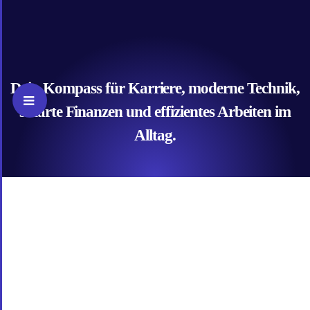
Skip
to
content
Dein Kompass für Karriere, moderne Technik,
Toggle
smarte Finanzen und effizientes Arbeiten im
Sliding
Alltag.
Bar
Area