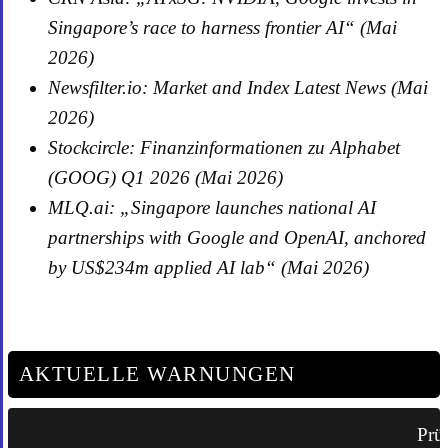
Singapore’s race to harness frontier AI“ (Mai
2026)
Newsfilter.io: Market and Index Latest News (Mai
2026)
Stockcircle: Finanzinformationen zu Alphabet
(GOOG) Q1 2026 (Mai 2026)
MLQ.ai: „Singapore launches national AI
partnerships with Google and OpenAI, anchored
by US$234m applied AI lab“ (Mai 2026)
AKTUELLE WARNUNGEN
Prüf