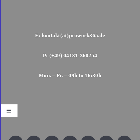
E: kontakt(at)prowork365.de
P: (+49) 04181-360254
Mon. – Fr. – 09h to 16:30h
Toggle
Navigation
Impressum