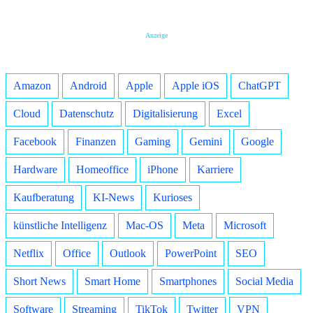
Anzeige
Amazon
Android
Apple
Apple iOS
ChatGPT
Cloud
Datenschutz
Digitalisierung
Excel
Facebook
Finanzen
Gaming
Gemini
Google
Hardware
Homeoffice
iPhone
Karriere
Kaufberatung
KI-News
Kurioses
künstliche Intelligenz
Mac-OS
Meta
Microsoft
Netflix
Office
Outlook
PowerPoint
SEO
Short News
Smart Home
Smartphones
Social Media
Software
Streaming
TikTok
Twitter
VPN