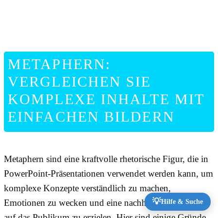
METAPHERN:
VERGLEICHEN SIE
KOMPLEXE INHALTE MIT
EINFACHEN BILDERN
Metaphern sind eine kraftvolle rhetorische Figur, die in
PowerPoint-Präsentationen verwendet werden kann, um
komplexe Konzepte verständlich zu machen,
💡
Emotionen zu wecken und eine nachhaltige Wirkung
Hilfe & Suche
auf das Publikum zu erzielen. Hier sind einige Gründe,