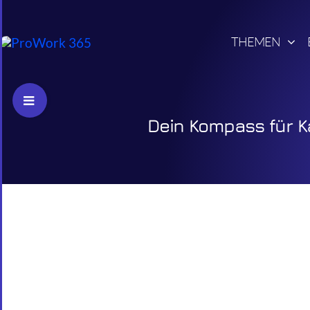
Skip
to
THEMEN
content
Toggle
Sliding
Dein Kompass für Ka
Bar
Area