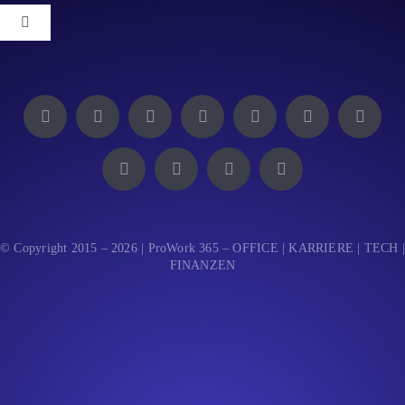
Toggle
Navigation
Impressum
Datenschutz
© Copyright 2015 – 2026 | ProWork 365 – OFFICE | KARRIERE | TECH |
FINANZEN