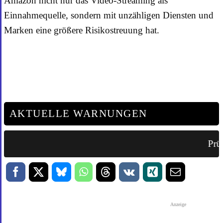
Amazon nicht nur das Video-Streaming als
Einnahmequelle, sondern mit unzähligen Diensten und
Marken eine größere Risikostreuung hat.
AKTUELLE WARNUNGEN
Prüf
Anzeige