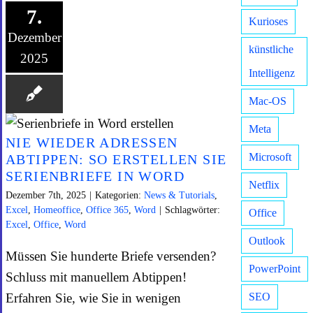
7.
Kurioses
Dezember
künstliche
2025
Intelligenz
Mac-OS
Meta
NIE WIEDER ADRESSEN
Microsoft
ABTIPPEN: SO ERSTELLEN SIE
SERIENBRIEFE IN WORD
Netflix
Dezember 7th, 2025
|
Kategorien:
News & Tutorials
,
Excel
,
Homeoffice
,
Office 365
,
Word
|
Schlagwörter:
Office
Excel
,
Office
,
Word
Outlook
Müssen Sie hunderte Briefe versenden?
PowerPoint
Schluss mit manuellem Abtippen!
Erfahren Sie, wie Sie in wenigen
SEO