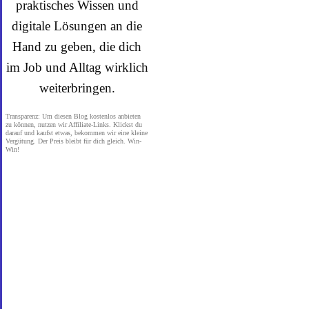
praktisches Wissen und
digitale Lösungen an die
Hand zu geben, die dich
im Job und Alltag wirklich
weiterbringen.
Transparenz: Um diesen Blog kostenlos anbieten
zu können, nutzen wir Affiliate-Links. Klickst du
darauf und kaufst etwas, bekommen wir eine kleine
Vergütung. Der Preis bleibt für dich gleich. Win-
Win!