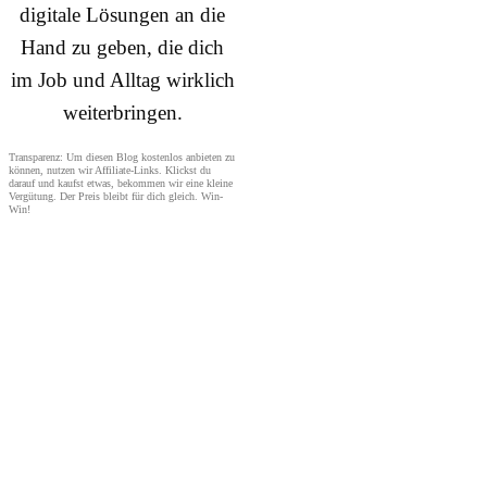
digitale Lösungen an die
Hand zu geben, die dich
im Job und Alltag wirklich
weiterbringen.
Transparenz: Um diesen Blog kostenlos anbieten zu
können, nutzen wir Affiliate-Links. Klickst du
darauf und kaufst etwas, bekommen wir eine kleine
Vergütung. Der Preis bleibt für dich gleich. Win-
Win!