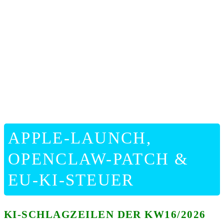
ONLIN
HILFE
APPLE-LAUNCH,
OPENCLAW-PATCH &
EU-KI-STEUER
KI-SCHLAGZEILEN DER KW16/2026