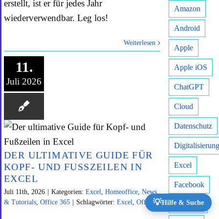
erstellt, ist er für jedes Jahr
Amazon
wiederverwendbar. Leg los!
Android
Weiterlesen
Apple
11.
Apple iOS
Juli 2026
ChatGPT
Cloud
Datenschutz
Digitalisierun
DER ULTIMATIVE GUIDE FÜR
Excel
KOPF- UND FUSSZEILEN IN E
XCEL
Facebook
Juli 11th, 2026
|
Kategorien:
Excel
,
Homeoffice
,
News
💡
& Tutorials
,
Office 365
|
Schlagwörter:
Excel
,
Office
Hilfe & Suche
Finanzen