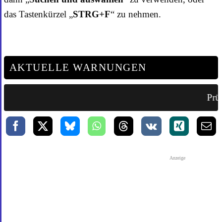
das Tastenkürzel „
STRG+F
“ zu nehmen.
AKTUELLE WARNUNGEN
Prüf
Anzeige