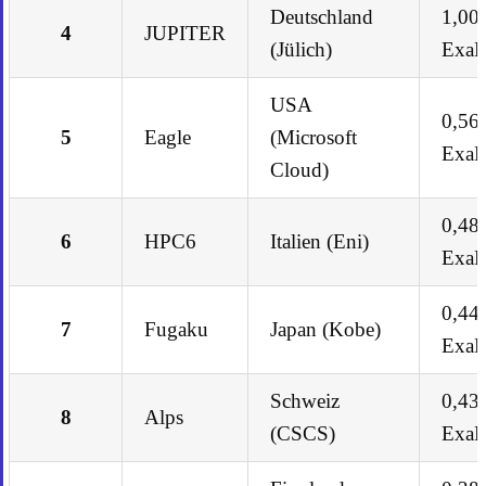
Deutschland
1,00
4
JUPITER
(Jülich)
Exa
USA
0,56
5
Eagle
(Microsoft
Exa
Cloud)
0,48
6
HPC6
Italien (Eni)
Exa
0,44
7
Fugaku
Japan (Kobe)
Exa
Schweiz
0,43
8
Alps
(CSCS)
Exa