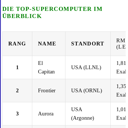
DIE TOP-SUPERCOMPUTER IM
ÜBERBLICK
RM
RANG
NAME
STANDORT
(LE
El
1,81
1
USA (LLNL)
Capitan
Exa
1,35
2
Frontier
USA (ORNL)
Exa
USA
1,01
3
Aurora
(Argonne)
Exa