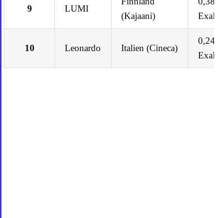
Finnland
0,38
9
LUMI
(Kajaani)
Exa
0,24
10
Leonardo
Italien (Cineca)
Exa