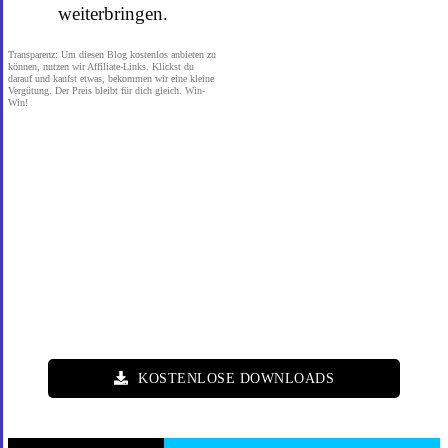
weiterbringen.
Transparenz: Um diesen Blog kostenlos anbieten zu
können, nutzen wir Affiliate-Links. Klickst du
darauf und kaufst etwas, bekommen wir eine kleine
Vergütung. Der Preis bleibt für dich gleich. Win-
Win!
KOSTENLOSE DOWNLOADS