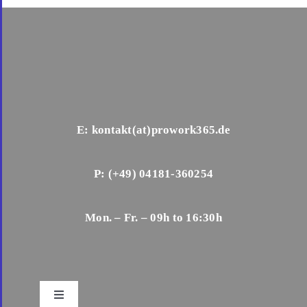
E: kontakt(at)prowork365.de
P: (+49) 04181-360254
Mon. – Fr. – 09h to 16:30h
Toggle