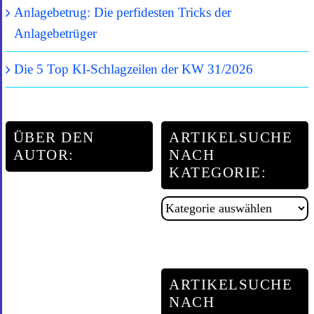
Anlagebetrug: Die perfidesten Tricks der
Anlagebetrüger
Die 5 Top KI-Schlagzeilen der KW 31/2026
ÜBER DEN
ARTIKELSUCHE
AUTOR:
NACH
KATEGORIE:
Artikelsuche
nach
Kategorie:
ARTIKELSUCHE
NACH