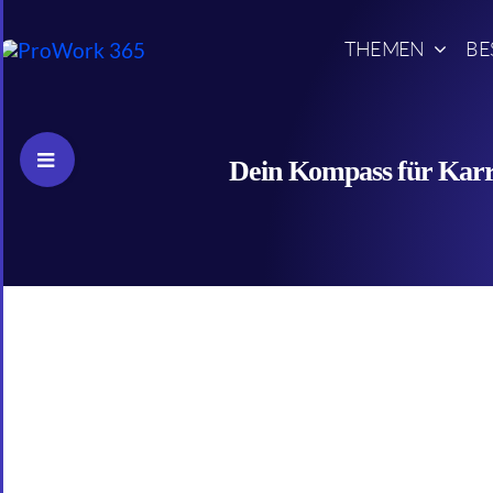
Skip
to
THEMEN
BE
content
Toggle
Dein Kompass für Karri
Sliding
Bar
Area