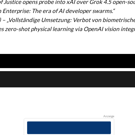
f Justice opens probe into xAI over Grok 4.5 open-sou
Enterprise: The era of AI developer swarms.“
– „Vollständige Umsetzung: Verbot von biometrischer E
 zero-shot physical learning via OpenAI vision integr
Anzeige