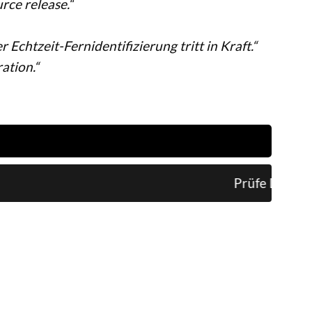
rce release.“
chtzeit-Fernidentifizierung tritt in Kraft.“
ation.“
Prüfe Daten...