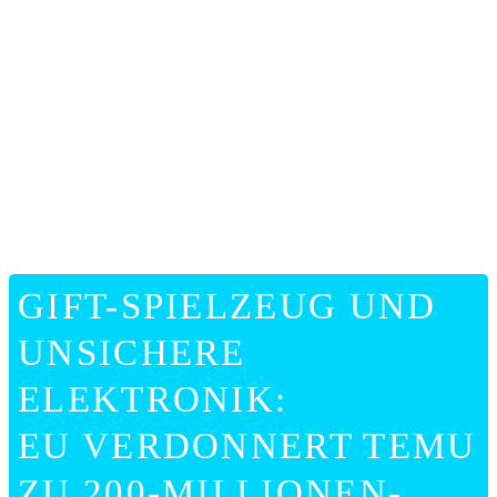
ONLIN
HILFE
GIFT-SPIELZEUG UND
UNSICHERE
ELEKTRONIK:
EU VERDONNERT TEMU
ZU 200-MILLIONEN-