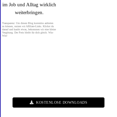
im Job und Alltag wirklich
weiterbringen.
Transparenz: Um diesen Blog kostenlos anbieten
zu können, nutzen wir Affiliate-Links. Klickst du
darauf und kaufst etwas, bekommen wir eine kleine
Vergütung. Der Preis bleibt für dich gleich. Win-
Win!
KOSTENLOSE DOWNLOADS