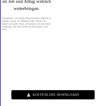
im Job und Alltag wirklich
weiterbringen.
Transparenz: Um diesen Blog kostenlos anbieten zu
können, nutzen wir Affiliate-Links. Klickst du
darauf und kaufst etwas, bekommen wir eine kleine
Vergütung. Der Preis bleibt für dich gleich. Win-
Win!
KOSTENLOSE DOWNLOADS