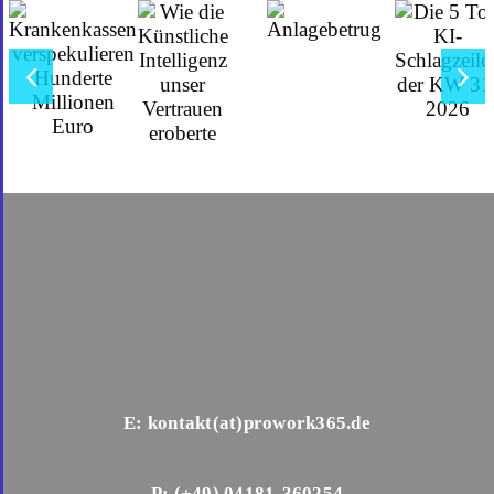
E: kontakt(at)prowork365.de
P: (+49) 04181-360254