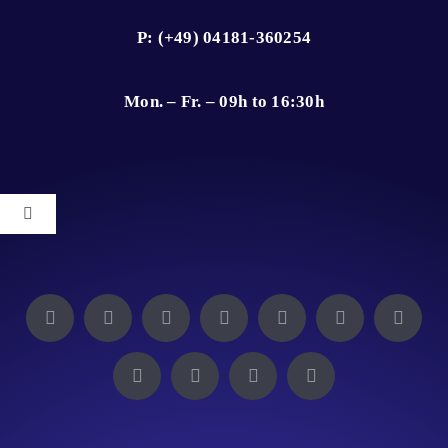
P: (+49) 04181-360254
Mon. – Fr. – 09h to 16:30h
Toggle
Navigation
Impressum
Datenschutz