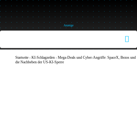
Skip
to
content
Anzeige
Tog
Nav
HOME
Startseite
-
KI-Schlagzeilen
-
Mega-Deals und Cyber-Angriffe: SpaceX, Bezos und
die Nachbeben der US-KI-Sperre
THEME
SUCH
NACH
BESTSE
FINANZ
SERVIC