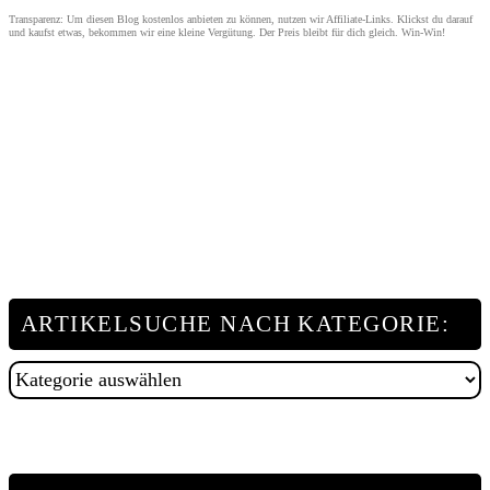
Transparenz: Um diesen Blog kostenlos anbieten zu können, nutzen wir Affiliate-Links. Klickst du darauf
und kaufst etwas, bekommen wir eine kleine Vergütung. Der Preis bleibt für dich gleich. Win-Win!
ARTIKELSUCHE NACH KATEGORIE:
Artikelsuche
nach
Kategorie: