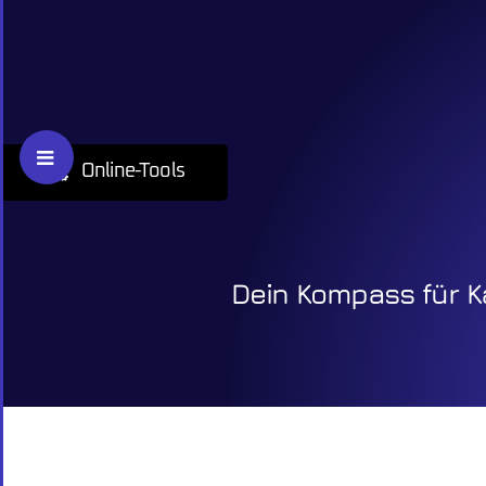
Skip
to
content
Toggle
Online-Tools
Sliding
Bar
Area
Dein Kompass für Ka