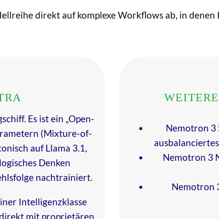
llreihe direkt auf komplexe Workflows ab, in denen
TRA
WEITERE
chiff. Es ist ein „Open-
Nemotron 3 S
arametern (Mixture-of-
ausbalancierte
tonisch auf Llama 3.1,
Nemotron 3 N
 logisches Denken
hlsfolge nachtrainiert.
Nemotron 3
einer Intelligenzklasse
irekt mit proprietären