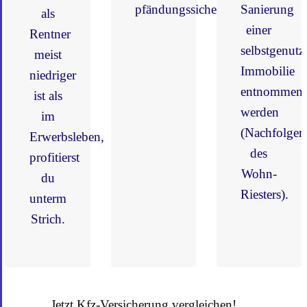
pfändungssicher.
Sanierung
als
einer
Rentner
selbstgenutz
meist
Immobilie
niedriger
entnommen
ist als
werden
im
(Nachfolger
Erwerbsleben,
des
profitierst
Wohn-
du
Riesters).
unterm
Strich.
Jetzt Kfz-Versicherung vergleichen!