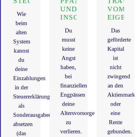
STEUERVORTEILE
PFÄNDUNGS-
TRAUM
UND
VOM
Wie
INSOLVENZSCHUTZ
EIGENH
beim
Du
Das
alten
musst
geförderte
System
keine
Kapital
kannst
Angst
ist
du
haben,
nicht
deine
bei
zwingend
Einzahlungen
finanziellen
an den
in der
Engpässen
Aktienmarkt
Steuererklärung
deine
oder
als
Altersvorsorge
eine
Sonderausgaben
zu
Rente
absetzen
verlieren.
gebunden.
(das