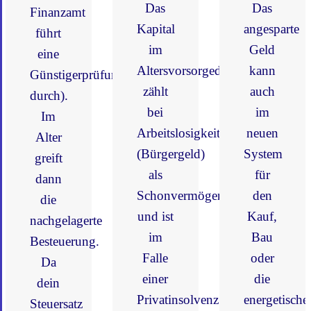
Das
Das
Finanzamt
Kapital
angesparte
führt
im
Geld
eine
Altersvorsorgedepot
kann
Günstigerprüfung
zählt
auch
durch).
bei
im
Im
Arbeitslosigkeit
neuen
Alter
(Bürgergeld)
System
greift
als
für
dann
Schonvermögen
den
die
und ist
Kauf,
nachgelagerte
im
Bau
Besteuerung.
Falle
oder
Da
einer
die
dein
Privatinsolvenz
energetische
Steuersatz