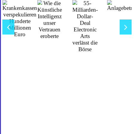
E: kontakt(at)prowork365.de