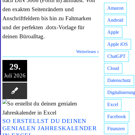
nach DIN 5008 (Form B) aufbaust. Von
Amazon
den exakten Seitenrändern und
Anschriftfeldern bis hin zu Faltmarken
Android
und der perfekten .dotx-Vorlage für
Apple
deinen Büroalltag.
Apple iOS
Weiterlesen
ChatGPT
29.
Cloud
Juli 2026
Datenschutz
Digitalisierun
Excel
Facebook
SO ERSTELLST DU DEINEN
GENIALEN JAHRESKALENDER
Finanzen