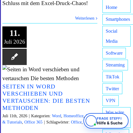
Schluss mit dem Excel-Druck-Chaos!
Home
Weiterlesen
Smartphones
11.
Social
Juli 2026
Media
Software
Streaming
TikTok
SEITEN IN WORD
Twitter
VERSCHIEBEN UND
VERTAUSCHEN: DIE BESTEN
VPN
METHODEN
Was wäre
Juli 11th, 2026
|
Kategorien:
Word
,
Homeoffice
,
News
FRAGE STEFFI
& Tutorials
,
Office 365
|
Schlagwörter:
Office
,
Word
wenn..
Hilfe & Suche