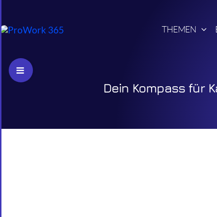
Skip
to
THEMEN
content
Toggle
Sliding
Dein Kompass für Ka
Bar
Area