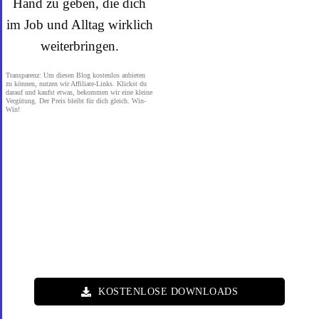
Hand zu geben, die dich
im Job und Alltag wirklich
weiterbringen.
Transparenz: Um diesen Blog kostenlos anbieten
zu können, nutzen wir Affiliate-Links. Klickst du
darauf und kaufst etwas, bekommen wir eine kleine
Vergütung. Der Preis bleibt für dich gleich. Win-
Win!
KOSTENLOSE DOWNLOADS