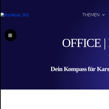
Skip
to
THEMEN
content
Toggle
OFFICE |
Sliding
Bar
Area
Dein Kompass für Karri