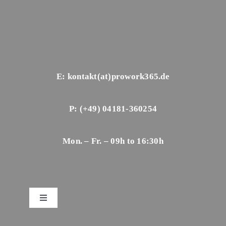
E: kontakt(at)prowork365.de
P: (+49) 04181-360254
Mon. – Fr. – 09h to 16:30h
Toggle
Navigation
Impressum