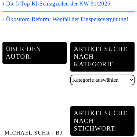
Die 5 Top KI-Schlagzeilen der KW 31/2026
Ökostrom-Reform: Wegfall der Einspeisevergütung!
ÜBER DEN
ARTIKELSUCHE
AUTOR:
NACH
KATEGORIE:
Artikelsuche
nach
Kategorie:
ARTIKELSUCHE
NACH
STICHWORT:
MICHAEL SUHR | BJ.