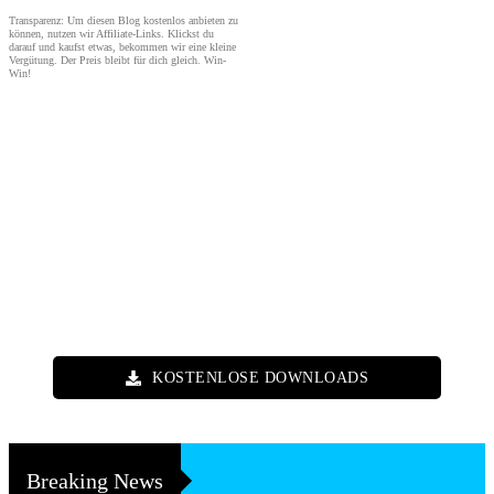
Transparenz: Um diesen Blog kostenlos anbieten zu
können, nutzen wir Affiliate-Links. Klickst du
darauf und kaufst etwas, bekommen wir eine kleine
Vergütung. Der Preis bleibt für dich gleich. Win-
Win!
KOSTENLOSE DOWNLOADS
Breaking News