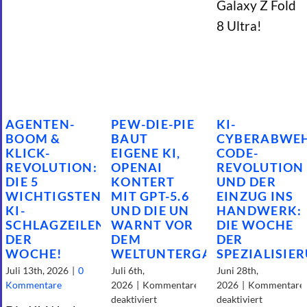
Galaxy Z Fold
8 Ultra!
AGENTEN-
PEW-DIE-PIE
KI-
BOOM &
BAUT
CYBERABWEH
KLICK-
EIGENE KI,
CODE-
REVOLUTION:
OPENAI
REVOLUTION
DIE 5
KONTERT
UND DER
WICHTIGSTEN
MIT GPT-5.6
EINZUG INS
KI-
UND DIE UN
HANDWERK:
SCHLAGZEILEN
WARNT VOR
DIE WOCHE
DER
DEM
DER
WOCHE!
WELTUNTERGANG!
SPEZIALISIE
Juli 13th, 2026
|
0
Juli 6th,
Juni 28th,
Kommentare
2026
|
Kommentare
2026
|
Kommentare
für
für
deaktiviert
deaktiviert