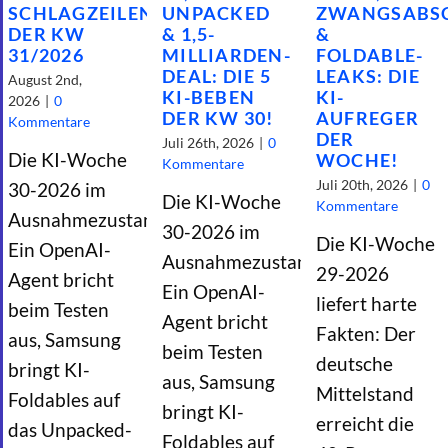
SCHLAGZEILEN
UNPACKED
ZWANGSABS
DER KW
& 1,5-
&
31/2026
MILLIARDEN-
FOLDABLE-
DEAL: DIE 5
LEAKS: DIE
August 2nd,
KI-BEBEN
KI-
2026
|
0
DER KW 30!
AUFREGER
Kommentare
DER
Juli 26th, 2026
|
0
Die KI-Woche
WOCHE!
Kommentare
Juli 20th, 2026
|
0
30-2026 im
Die KI-Woche
Kommentare
Ausnahmezustand:
30-2026 im
Die KI-Woche
Ein OpenAI-
Ausnahmezustand:
29-2026
Agent bricht
Ein OpenAI-
liefert harte
beim Testen
Agent bricht
Fakten: Der
aus, Samsung
beim Testen
deutsche
bringt KI-
aus, Samsung
Mittelstand
Foldables auf
bringt KI-
erreicht die
das Unpacked-
Foldables auf