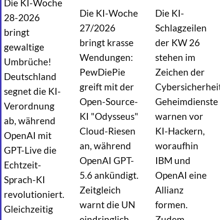
Die KI-Woche
Pew-
KI-
Die KI-Woche
Die KI-
Die-
Cyberabwe
28-2026
Pie
Code-
27/2026
Schlagzeilen
bringt
baut
Revolutio
bringt krasse
der KW 26
gewaltige
eigene
und
Wendungen:
KI,
stehen im
der
Umbrüche!
OpenAI
Einzug
PewDiePie
Zeichen der
Deutschland
kontert
ins
greift mit der
Cybersicherhei
mit
Handwerk
segnet die KI-
GPT-
Die
Open-Source-
Geheimdienste
Verordnung
5.6
Woche
KI "Odysseus"
warnen vor
und
der
ab, während
die
Spezialisi
Cloud-Riesen
KI-Hackern,
OpenAI mit
UN
an, während
woraufhin
GPT-Live die
warnt
OpenAI GPT-
vor
IBM und
Echtzeit-
dem
5.6 ankündigt.
OpenAI eine
Sprach-KI
Weltuntergang!
Zeitgleich
Allianz
revolutioniert.
warnt die UN
formen.
Gleichzeitig
eindringlich
Zudem