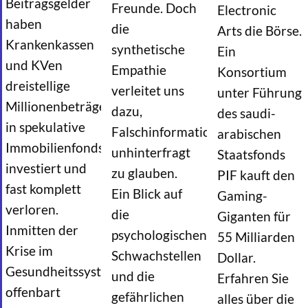
Beitragsgelder
Freunde. Doch
Electronic
haben
die
Arts die Börse.
Krankenkassen
synthetische
Ein
und KVen
Empathie
Konsortium
dreistellige
verleitet uns
unter Führung
Millionenbeträge
dazu,
des saudi-
in spekulative
Falschinformationen
arabischen
Immobilienfonds
unhinterfragt
Staatsfonds
investiert und
zu glauben.
PIF kauft den
fast komplett
Ein Blick auf
Gaming-
verloren.
die
Giganten für
Inmitten der
psychologischen
55 Milliarden
Krise im
Schwachstellen
Dollar.
Gesundheitssystem
und die
Erfahren Sie
offenbart
gefährlichen
alles über die