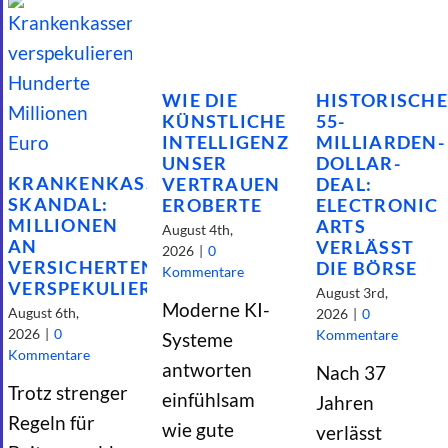
ONLINE-TOOL
WIE DIE
HISTORISCH
HILFE
KÜNSTLICHE
55-
INTELLIGENZ
MILLIARDEN-
UNSER
DOLLAR-
KRANKENKASSEN-
VERTRAUEN
DEAL:
SKANDAL:
EROBERTE
ELECTRONIC
MILLIONEN
ARTS
August 4th,
AN
VERLÄSST
2026
|
0
VERSICHERTENGELD
DIE BÖRSE
Kommentare
VERSPEKULIERT
August 3rd,
Moderne KI-
August 6th,
2026
|
0
2026
|
0
Kommentare
Systeme
Kommentare
antworten
Nach 37
Trotz strenger
einfühlsam
Jahren
Regeln für
wie gute
verlässt