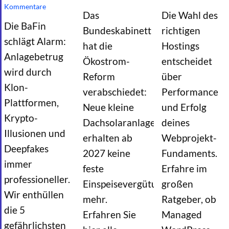
Kommentare
Das
Die Wahl des
Die BaFin
Bundeskabinett
richtigen
schlägt Alarm:
hat die
Hostings
Anlagebetrug
Ökostrom-
entscheidet
wird durch
Reform
über
Klon-
verabschiedet:
Performance
Plattformen,
Neue kleine
und Erfolg
Krypto-
Dachsolaranlagen
deines
Illusionen und
erhalten ab
Webprojekt-
Deepfakes
2027 keine
Fundaments.
immer
feste
Erfahre im
professioneller.
Einspeisevergütung
großen
Wir enthüllen
mehr.
Ratgeber, ob
die 5
Erfahren Sie
Managed
gefährlichsten