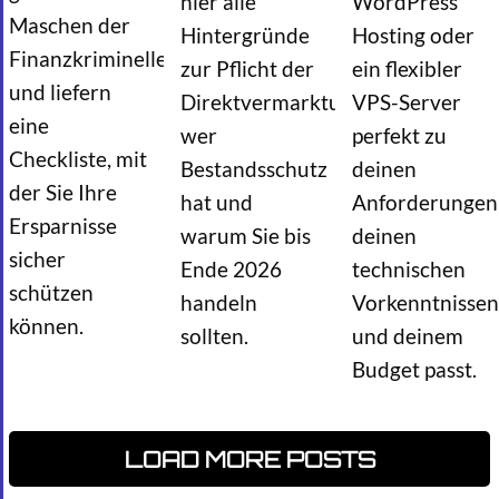
hier alle
WordPress
Maschen der
Hintergründe
Hosting oder
Finanzkriminellen
zur Pflicht der
ein flexibler
und liefern
Direktvermarktung,
VPS-Server
eine
wer
perfekt zu
Checkliste, mit
Bestandsschutz
deinen
der Sie Ihre
hat und
Anforderungen
Ersparnisse
warum Sie bis
deinen
sicher
Ende 2026
technischen
schützen
handeln
Vorkenntnissen
können.
sollten.
und deinem
Budget passt.
LOAD MORE POSTS