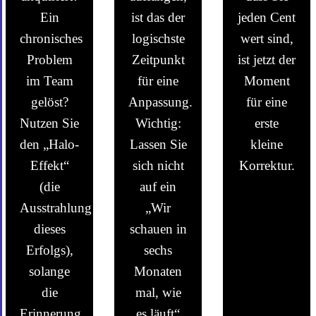
Ein
ist das der
jeden Cent
chronisches
logischste
wert sind,
Problem
Zeitpunkt
ist jetzt der
im Team
für eine
Moment
gelöst?
Anpassung.
für eine
Nutzen Sie
Wichtig:
erste
den „Halo-
Lassen Sie
kleine
Effekt“
sich nicht
Korrektur.
(die
auf ein
Ausstrahlung
„Wir
dieses
schauen in
Erfolgs),
sechs
solange
Monaten
die
mal, wie
Erinnerung
es läuft“