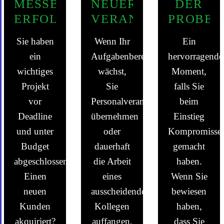
MESSBAREN
NEUER
DER
ERFOLG
VERANTWORTLICH
PROBEZ
Sie haben
Wenn Ihr
Ein
ein
Aufgabenbereich
hervorragende
wichtiges
wächst,
Moment,
Projekt
Sie
falls Sie
vor
Personalverantwortung
beim
Deadline
übernehmen
Einstieg
und unter
oder
Kompromisse
Budget
dauerhaft
gemacht
abgeschlossen?
die Arbeit
haben.
Einen
eines
Wenn Sie
neuen
ausscheidenden
bewiesen
Kunden
Kollegen
haben,
akquiriert?
auffangen,
dass Sie