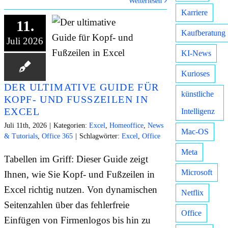
Weiterlesen
Karriere
11.
Kaufberatung
Juli 2026
KI-News
Kurioses
DER ULTIMATIVE GUIDE FÜR
künstliche
KOPF- UND FUSSZEILEN IN E
XCEL
Intelligenz
Juli 11th, 2026
|
Kategorien:
Excel
,
Homeoffice
,
News
Mac-OS
& Tutorials
,
Office 365
|
Schlagwörter:
Excel
,
Office
Meta
Tabellen im Griff: Dieser Guide zeigt
Microsoft
Ihnen, wie Sie Kopf- und Fußzeilen in
Excel richtig nutzen. Von dynamischen
Netflix
Seitenzahlen über das fehlerfreie
Office
Einfügen von Firmenlogos bis hin zu