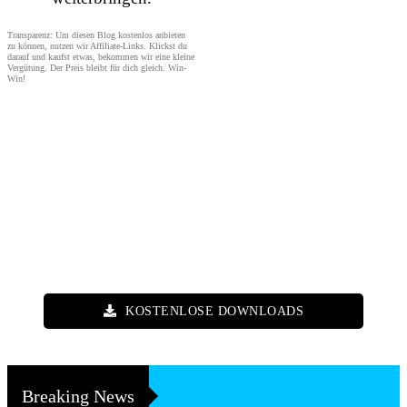
Transparenz: Um diesen Blog kostenlos anbieten
zu können, nutzen wir Affiliate-Links. Klickst du
darauf und kaufst etwas, bekommen wir eine kleine
Vergütung. Der Preis bleibt für dich gleich. Win-
Win!
KOSTENLOSE DOWNLOADS
Breaking News