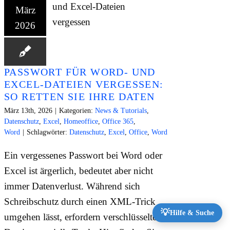
März
2026
PASSWORT FÜR WORD- UND
EXCEL-DATEIEN VERGESSEN:
SO RETTEN SIE IHRE DATEN
März 13th, 2026
|
Kategorien:
News & Tutorials
,
Datenschutz
,
Excel
,
Homeoffice
,
Office 365
,
Word
|
Schlagwörter:
Datenschutz
,
Excel
,
Office
,
Word
Ein vergessenes Passwort bei Word oder
Excel ist ärgerlich, bedeutet aber nicht
immer Datenverlust. Während sich
Schreibschutz durch einen XML-Trick
💡
Hilfe & Suche
umgehen lässt, erfordern verschlüsselte