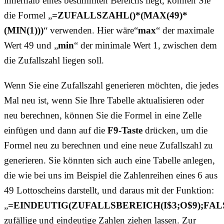
innerhalb eines bestimmten Bereichs liegt, können Sie
die Formel „
=ZUFALLSZAHL()*(MAX(49)*
(MIN(1)))
“ verwenden. Hier wäre“
max
“ der maximale
Wert 49 und „
min
“ der minimale Wert 1, zwischen dem
die Zufallszahl liegen soll.
Wenn Sie eine Zufallszahl generieren möchten, die jedes
Mal neu ist, wenn Sie Ihre Tabelle aktualisieren oder
neu berechnen, können Sie die Formel in eine Zelle
einfügen und dann auf die
F9-Taste
drücken, um die
Formel neu zu berechnen und eine neue Zufallszahl zu
generieren. Sie könnten sich auch eine Tabelle anlegen,
die wie bei uns im Beispiel die Zahlenreihen eines 6 aus
49 Lottoscheins darstellt, und daraus mit der Funktion:
„
=EINDEUTIG(ZUFALLSBEREICH(I$3;O$9);FA
zufällige und eindeutige Zahlen ziehen lassen. Zur