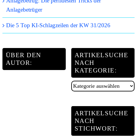
Anlagebetrug: Die perfidesten Tricks der
Anlagebetrüger
Die 5 Top KI-Schlagzeilen der KW 31/2026
ÜBER DEN
ARTIKELSUCHE
AUTOR:
NACH
KATEGORIE:
Artikelsuche
nach
Kategorie:
ARTIKELSUCHE
NACH
STICHWORT: